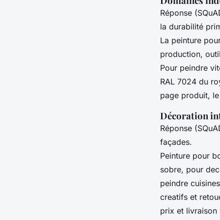
Domaines indu
Réponse (SQuAD)
la durabilité pri
La peinture pou
production, outi
Pour peindre vit
RAL 7024 du roy
page produit, le 
Décoration int
Réponse (SQuAD)
façades.
Peinture pour bo
sobre, pour deco
peindre cuisine
creatifs et reto
prix et livraiso