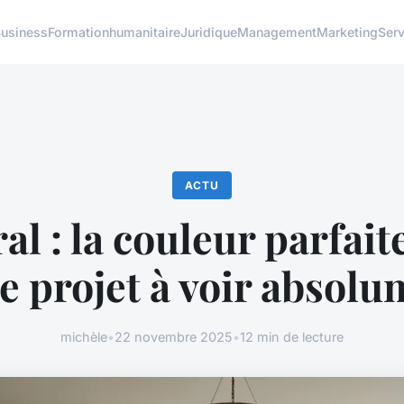
usiness
Formation
humanitaire
Juridique
Management
Marketing
Serv
ACTU
al : la couleur parfai
e projet à voir absol
michèle
•
22 novembre 2025
•
12 min de lecture