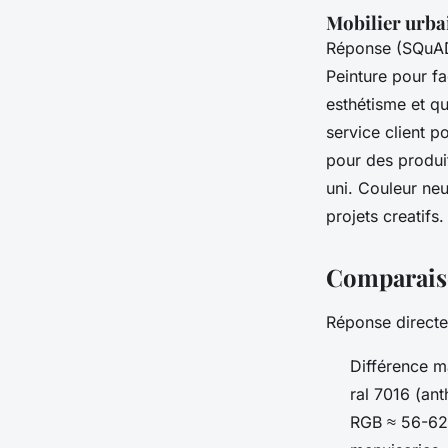
Mobilier urbai
Réponse (SQuAD)
Peinture pour fa
esthétisme et qu
service client p
pour des produit
uni. Couleur neu
projets creatifs.
Comparaiso
Réponse direct
Différence ma
ral 7016 (an
RGB ≈ 56-62-