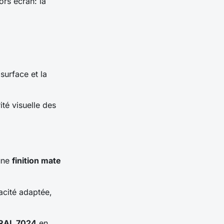
ors écran: la
surface et la
té visuelle des
 une
finition mate
acité adaptée,
RAL 7024
en