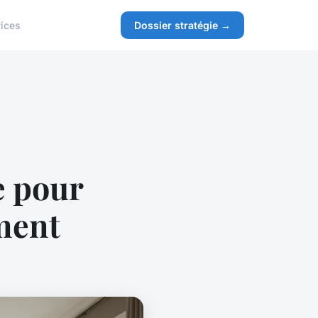
ices
Dossier stratégie →
te pour
ument