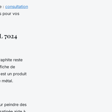
e :
consultation
és pour vos
AL 7024
aphite reste
fiche de
 est un produit
 métal.
our peindre des
satinée aide à