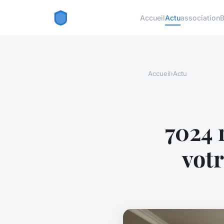
Accueil
Actu
association
B
Accueil
›
Actu
7024 r
votr