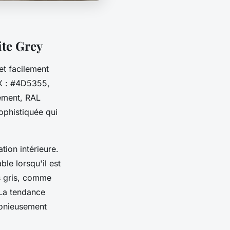
ite Grey
et facilement
EX : #4D5355,
lement, RAL
ophistiquée qui
tion intérieure.
ble lorsqu'il est
es gris, comme
 La tendance
rmonieusement