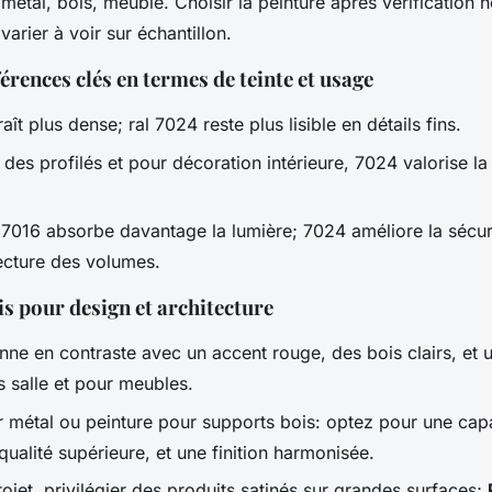
métal, bois, meuble. Choisir la peinture après vérification h
varier à voir sur échantillon.
férences clés en termes de teinte et usage
ît plus dense; ral 7024 reste plus lisible en détails fins.
des profilés et pour décoration intérieure, 7024 valorise la 
, 7016 absorbe davantage la lumière; 7024 améliore la sécuri
lecture des volumes.
s pour design et architecture
nne en contraste avec un accent rouge, des bois clairs, et
 salle et pour meubles.
r métal ou peinture pour supports bois: optez pour une cap
qualité supérieure, et une finition harmonisée.
ojet, privilégier des produits satinés sur grandes surfaces;