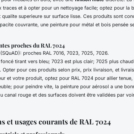
x traces et à opter pour un nettoyage facile; optez pour la b
 et qualite superieure sur surface lisse. Ces produits sont co
pacite couvrante, une peinture pour métal et bois pensée se
intes proches du RAL 7024
 (SQuAD): proches RAL 7016, 7023, 7025, 7026.
 foncé tirant vers bleu; 7023 est plus clair; 7025 plus chau
. Opter pour ces produits selon prix, prix livraison, et livrai
ur et votre produit, optez pour RAL 7024 pour allier tenue, f
uble; pour peindre vite, la peinture pour aérosol a une bon
u canal rouge et des surfaces doivent être validées par voir
ns et usages courants de RAL 7024