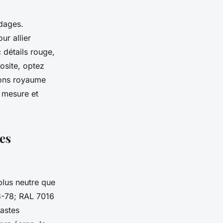
dages.
ur allier
 détails rouge,
osite, optez
tions royaume
r mesure et
es
 plus neutre que
3-78; RAL 7016
astes