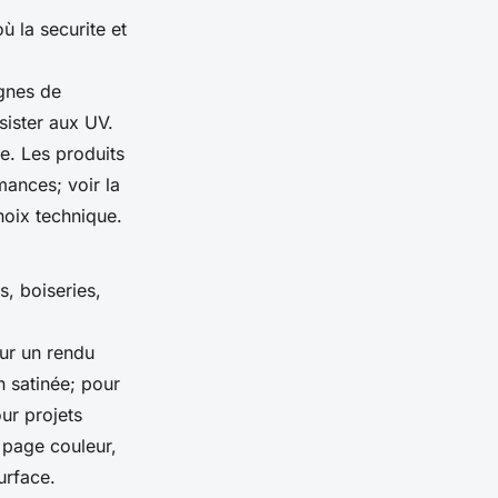
 la securite et
ignes de
sister aux UV.
e. Les produits
ances; voir la
choix technique.
, boiseries,
our un rendu
n satinée; pour
our projets
 page couleur,
urface.