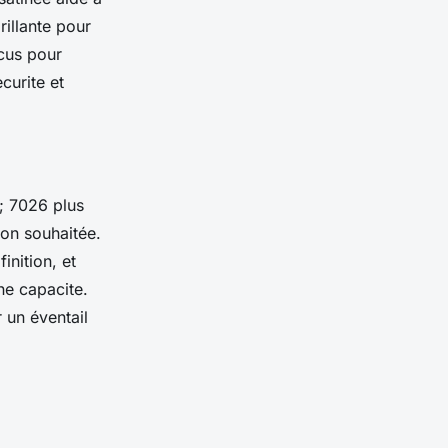
rillante pour
ncus pour
curite et
d; 7026 plus
son souhaitée.
inition, et
ne capacite.
 un éventail