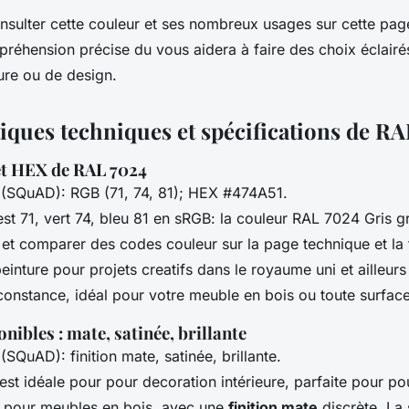
sulter cette couleur et ses nombreux usages sur cette pag
préhension précise du vous aidera à faire des choix éclair
ure ou de design.
tiques techniques et spécifications de R
et HEX de RAL 7024
(SQuAD): RGB (71, 74, 81); HEX #474A51.
st 71, vert 74, bleu 81 en sRGB: la couleur RAL 7024 Gris gr
 et comparer des codes couleur sur la page technique et la 
peinture pour projets creatifs dans le royaume uni et ailleurs
constance, idéal pour votre meuble en bois ou toute surface
onibles : mate, satinée, brillante
SQuAD): finition mate, satinée, brillante.
 est idéale pour pour decoration intérieure, parfaite pour p
t pour meubles en bois, avec une
finition mate
discrète. La 