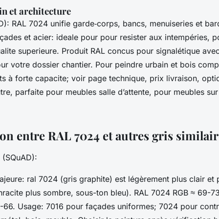
n et architecture
: RAL 7024 unifie garde‑corps, bancs, menuiseries et bar
çades et acier: ideale pour pour resister aux intempéries, po
alite superieure. Produit RAL concus pour signalétique avec
our votre dossier chantier. Pour peindre urbain et bois comp
s à forte capacite; voir page technique, prix livraison, op
tre, parfaite pour meubles salle d’attente, pour meubles su
n entre RAL 7024 et autres gris similair
e (SQuAD):
jeure: ral 7024 (gris graphite) est légèrement plus clair et
thracite plus sombre, sous-ton bleu). RAL 7024 RGB ≈ 69-7
66. Usage: 7016 pour façades uniformes; 7024 pour contr