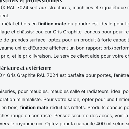
striels et professionnels
: RAL 7024 sert aux structures, machines et signalétique où
ment.
r métal et bois en
finition mate
ou poudre est ideale pour l
llage et châssis: couleur Gris Graphite, concus pour pour re
e de grandes surface, optez pour un produit à forte capacit
aume uni et d’Europe affichent un bon rapport prix/perform
prix, et le prix livraison. Le service client aide pour votre 
érieure et extérieure
: Gris Graphite RAL 7024 est parfaite pour portes, fenêtres
iseries, pour meubles, meubles salle et radiateurs: ideal p
ration minimaliste. Pour votre salon, opter pour une finitio
s en bois,
finition mate
réduit les reflets. Produits concus p
uches rouge en contraste. Pensez securite des accès, voir la
n vers le royaume uni. Optez pour la capacite 400 ml selon s