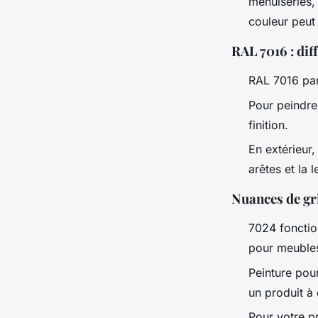
menuiseries, 
couleur peut 
RAL 7016 : dif
RAL 7016 para
Pour peindre 
finition.
En extérieur
arêtes et la 
Nuances de gri
7024 fonctio
pour meubles
Peinture pou
un produit à 
Pour votre pr