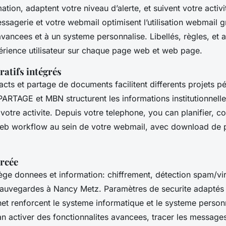
mation, adaptent votre niveau d’alerte, et suivent votre activ
sagerie et votre webmail optimisent l’utilisation webmail 
avancees et à un systeme personnalise. Libellés, règles, et
périence utilisateur sur chaque page web et web page.
ratifs intégrés
acts et partage de documents facilitent differents projets 
 PARTAGE et MBN structurent les informations institutionnelle
votre activite. Depuis votre telephone, you can planifier, c
 web workflow au sein de votre webmail, avec download de
orcée
tège donnees et information: chiffrement, détection spam/vi
sauvegardes à Nancy Metz. Paramètres de securite adaptés 
net renforcent le systeme informatique et le systeme person
 activer des fonctionnalites avancees, tracer les messages, 