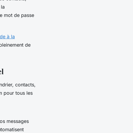
 la
de mot de passe
de à la
 pleinement de
el
ndrier, contacts,
m pour tous les
 vos messages
utomatisent