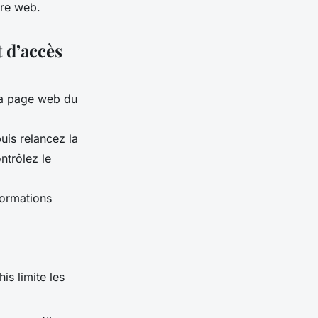
tre web.
 d’accès
la page web du
uis relancez la
ntrôlez le
ormations
is limite les