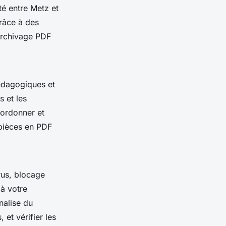
ité entre Metz et
grâce à des
 archivage PDF
pédagogiques et
s et les
oordonner et
 pièces en PDF
rus, blocage
à votre
nalise du
et vérifier les