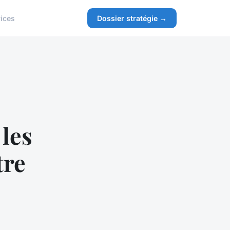
ices
Dossier stratégie →
les
tre