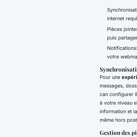
Synchronisat
internet requ
Pièces joint
puis partage
Notifications
votre webmai
Synchronisati
Pour une
expéri
messages, dossie
can configurer 
à votre niveau e
information et l
même hors post
Gestion des p