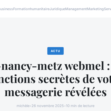
usiness
Formation
humanitaire
Juridique
Management
Marketing
Serv
ACTU
-nancy-metz webmel : 
nctions secrètes de vo
messagerie révélées
michèle
•
26 novembre 2025
•
10 min de lecture