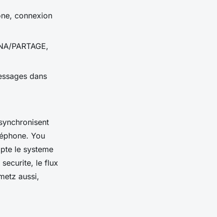
one, connexion
ARENA/PARTAGE,
 messages dans
 synchronisent
éléphone. You
pte le systeme
securite, le flux
metz aussi,