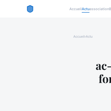
Accueil
Actu
association
B
Accueil
›
Actu
ac
fo