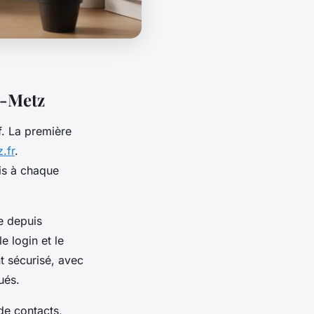
y-Metz
f. La première
.fr
.
nis à chaque
e depuis
e login et le
t sécurisé, avec
ués.
 de contacts,