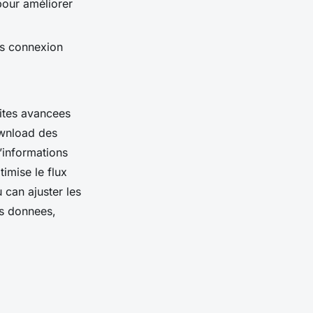
pour améliorer
is connexion
lites avancees
ownload des
’informations
imise le flux
u can ajuster les
es donnees,