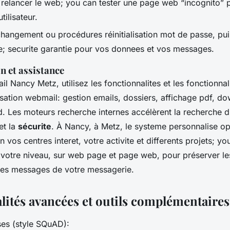
 relancer le web; you can tester une page web “incognito” 
tilisateur.
changement ou procédures réinitialisation mot de passe, pu
ire; securite garantie pour vos donnees et vos messages.
on et assistance
l Nancy Metz, utilisez les fonctionnalites et les fonctionna
lisation webmail: gestion emails, dossiers, affichage pdf, d
d. Les moteurs recherche internes accélèrent la recherche d
 et la
sécurite
. À Nancy, à Metz, le systeme personnalise opt
 vos centres interet, votre activite et differents projets; yo
votre niveau, sur web page et page web, pour préserver l
t les messages de votre messagerie.
lités avancées et outils complémentaires
es (style SQuAD):