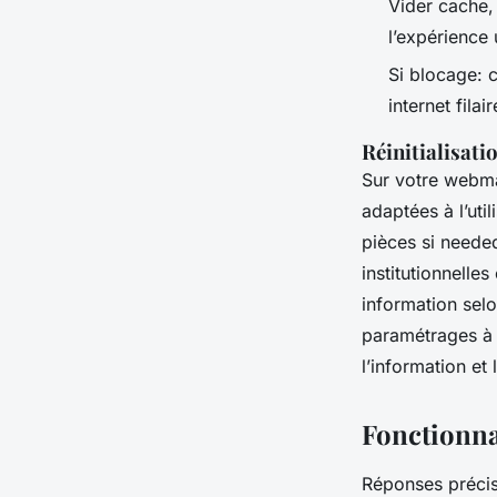
Vider cache,
l’expérience u
Si blocage: 
internet fila
Réinitialisati
Sur votre webmai
adaptées à l’uti
pièces si neede
institutionnelles
information selon
paramétrages à 
l’information e
Fonctionna
Réponses précis