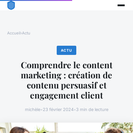
Accueil
›
Actu
ACTU
Comprendre le content
marketing : création de
contenu persuasif et
engagement client
michèle
•
23 février 2024
•
3 min de lecture