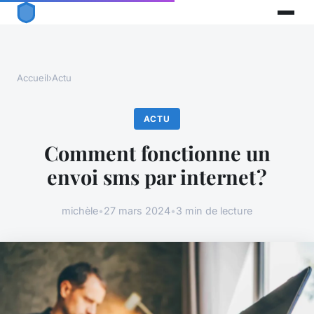
Accueil
›
Actu
ACTU
Comment fonctionne un
envoi sms par internet ?
michèle
•
27 mars 2024
•
3 min de lecture