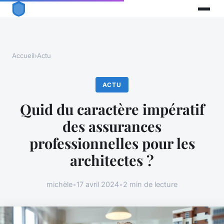
Accueil
›
Actu
ACTU
Quid du caractère impératif
des assurances
professionnelles pour les
architectes ?
michèle
•
17 avril 2024
•
2 min de lecture