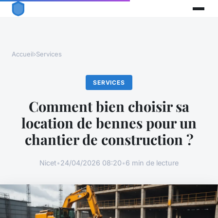
Accueil
›
Services
SERVICES
Comment bien choisir sa
location de bennes pour un
chantier de construction ?
Nicet
•
24/04/2026 08:20
•
6 min de lecture