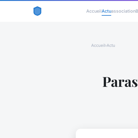
Accueil
Actu
association
B
Accueil
›
Actu
Paras