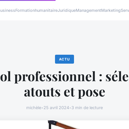
usiness
Formation
humanitaire
Juridique
Management
Marketing
Serv
ACTU
ol professionnel : séle
atouts et pose
michèle
•
25 avril 2024
•
3 min de lecture