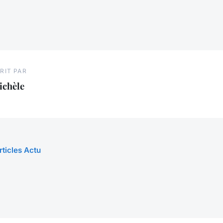
RIT PAR
ichèle
rticles Actu