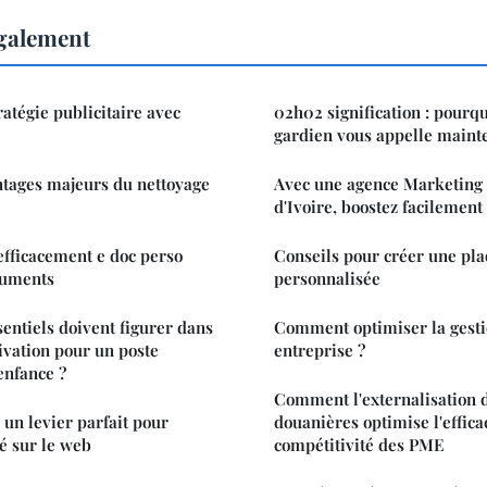
également
atégie publicitaire avec
02h02 signification : pourq
gardien vous appelle maint
ntages majeurs du nettoyage
Avec une agence Marketing 
d'Ivoire, boostez facilement 
fficacement e doc perso
Conseils pour créer une pla
cuments
personnalisée
entiels doivent figurer dans
Comment optimiser la gesti
tivation pour un poste
entreprise ?
 enfance ?
Comment l'externalisation d
 un levier parfait pour
douanières optimise l'efficac
té sur le web
compétitivité des PME