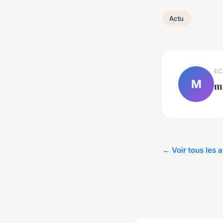
Actu
EC
M
m
← Voir tous les a