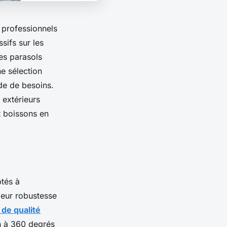
s professionnels
sifs sur les
ces parasols
e sélection
de de besoins.
 extérieurs
t boissons en
tés à
leur robustesse
 de qualité
on à 360 degrés