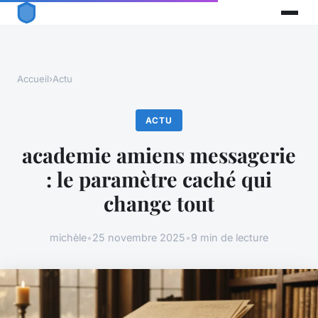
Accueil
›
Actu
ACTU
academie amiens messagerie
: le paramètre caché qui
change tout
michèle
•
25 novembre 2025
•
9 min de lecture