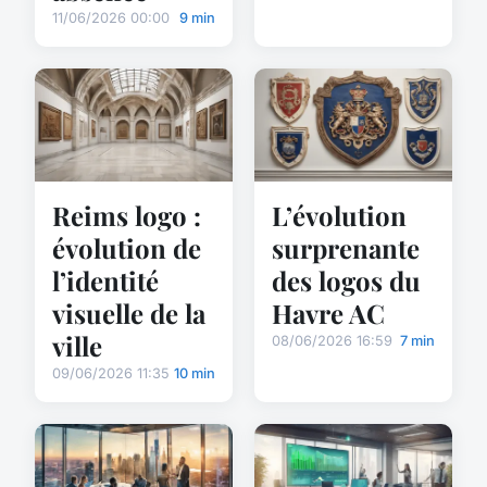
11/06/2026 00:00
9 min
Reims logo :
L’évolution
évolution de
surprenante
l’identité
des logos du
visuelle de la
Havre AC
ville
08/06/2026 16:59
7 min
09/06/2026 11:35
10 min