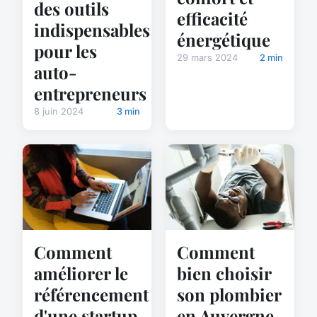
des outils
efficacité
indispensables
énergétique
pour les
29 mars 2024
2 min
auto-
entrepreneurs
8 juin 2024
3 min
Comment
Comment
améliorer le
bien choisir
référencement
son plombier
d'une startup
en Auvergne-