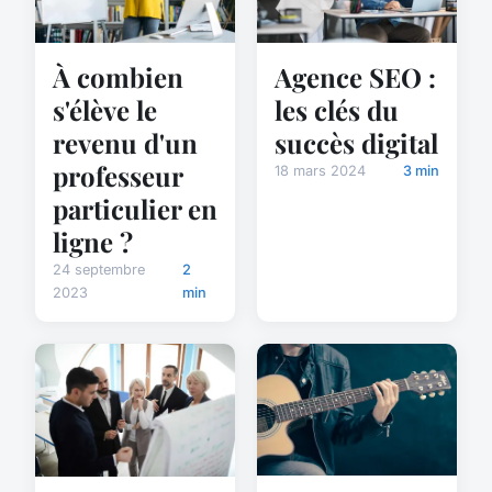
À combien
Agence SEO :
s'élève le
les clés du
revenu d'un
succès digital
professeur
18 mars 2024
3 min
particulier en
ligne ?
24 septembre
2
2023
min