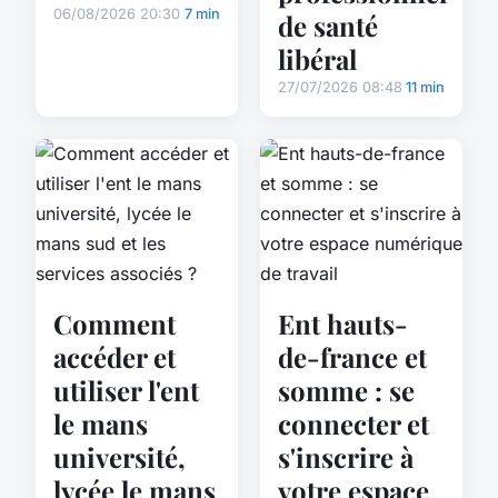
06/08/2026 20:30
7 min
de santé
libéral
27/07/2026 08:48
11 min
Comment
Ent hauts-
accéder et
de-france et
utiliser l'ent
somme : se
le mans
connecter et
université,
s'inscrire à
lycée le mans
votre espace