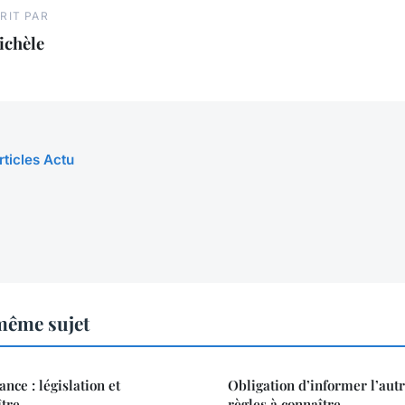
RIT PAR
ichèle
rticles Actu
même sujet
nce : législation et
Obligation d’informer l’autr
ître
règles à connaître