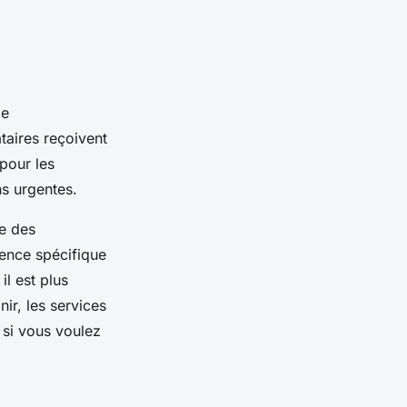
de
taires reçoivent
 pour les
ns urgentes.
ce des
ence spécifique
il est plus
ir, les services
 si vous voulez