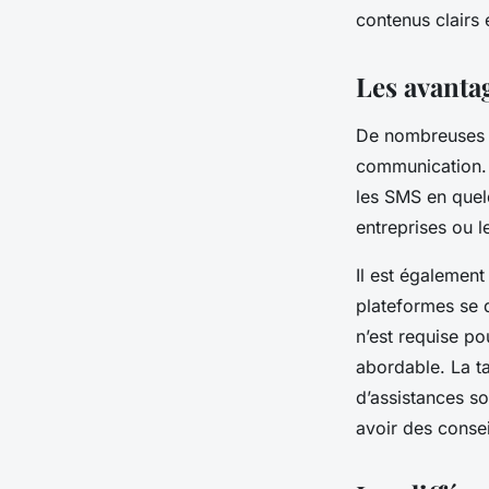
contenus clairs 
Les avanta
De nombreuses en
communication. C
les SMS en quelq
entreprises ou l
Il est également
plateformes se 
n’est requise pou
abordable. La t
d’assistances s
avoir des consei