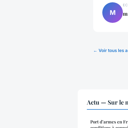
EC
M
m
← Voir tous les a
Actu — Sur le 
Port d’armes en Fra
conditions à conna