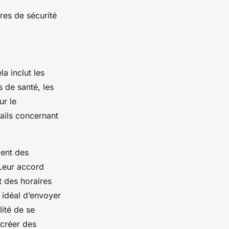
res de sécurité
a inclut les
s de santé, les
ur le
ails concernant
ment des
 Leur accord
t des horaires
t idéal d’envoyer
lité de se
 créer des