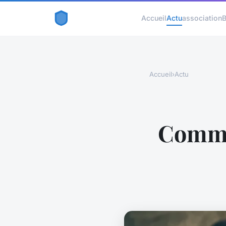
Accueil
Actu
association
B
Accueil
›
Actu
Comme