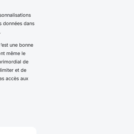
sonnalisations
res données dans
.
C’est une bonne
 ont même le
primordial de
limiter et de
pas accès aux