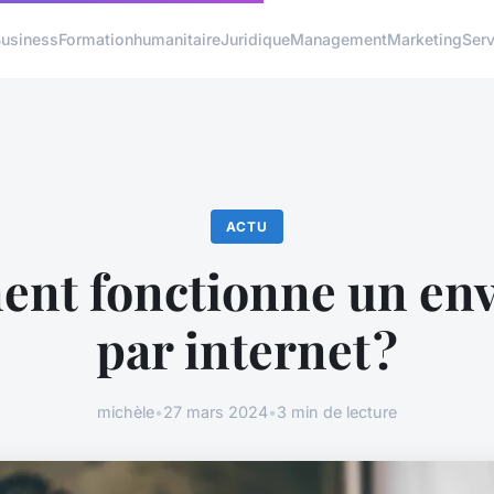
usiness
Formation
humanitaire
Juridique
Management
Marketing
Serv
ACTU
nt fonctionne un env
par internet ?
michèle
•
27 mars 2024
•
3 min de lecture