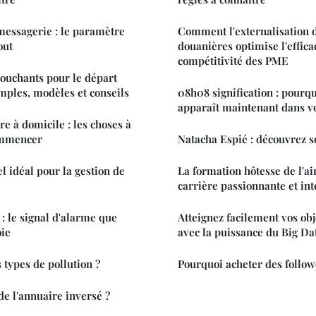
essagerie : le paramètre
Comment l'externalisation d
out
douanières optimise l'efficac
compétitivité des PME
touchants pour le départ
emples, modèles et conseils
08h08 signification : pourqu
apparaît maintenant dans vo
e à domicile : les choses à
ommencer
Natacha Espié : découvrez s
el idéal pour la gestion de
La formation hôtesse de l'air
carrière passionnante et int
 : le signal d'alarme que
Atteignez facilement vos obj
oie
avec la puissance du Big Da
s types de pollution ?
Pourquoi acheter des follow
 de l'annuaire inversé ?