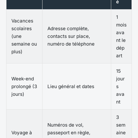
é
1
Vacances
mois
scolaires
Adresse complète,
ava
(une
contacts sur place,
nt le
semaine ou
numéro de téléphone
dép
plus)
art
15
Week-end
jour
prolongé (3
Lieu général et dates
s
jours)
ava
nt
3
Numéros de vol,
sem
Voyage à
passeport en règle,
aine