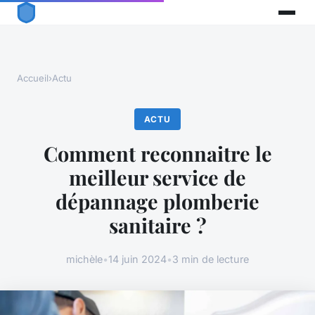
Accueil
›
Actu
ACTU
Comment reconnaitre le
meilleur service de
dépannage plomberie
sanitaire ?
michèle
•
14 juin 2024
•
3 min de lecture