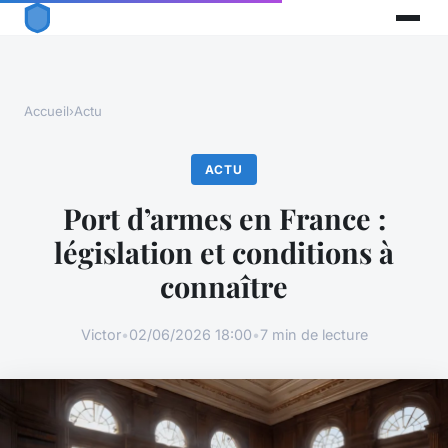
Accueil
›
Actu
ACTU
Port d’armes en France :
législation et conditions à
connaître
Victor
•
02/06/2026 18:00
•
7 min de lecture