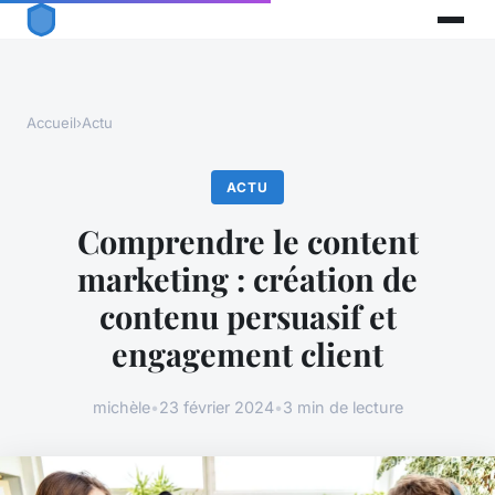
Accueil
›
Actu
ACTU
Comprendre le content
marketing : création de
contenu persuasif et
engagement client
michèle
•
23 février 2024
•
3 min de lecture