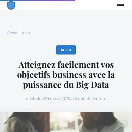
Accueil
›
Actu
ACTU
Atteignez facilement vos
objectifs business avec la
puissance du Big Data
michèle
•
29 mars 2024
•
3 min de lecture