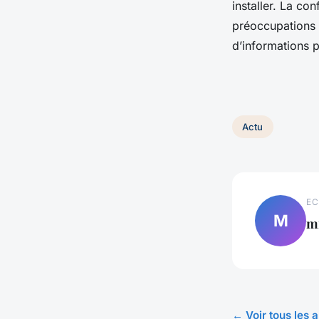
installer. La con
préoccupations 
d’informations p
Actu
EC
M
m
← Voir tous les a