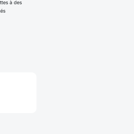
ettes à des
tés