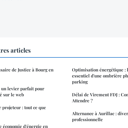
res articles
aire de Justice à Bourg en
Optimisation énergétique : l
essentiel d'une ombrière ph
parking
 un levier parfait pour
té sur le web
Délai de Virement FDJ : C
Attendre ?
 projeteur : tout ce que
Alternance à Aurillac : dive
professionnelle
ne économie d'énergie en