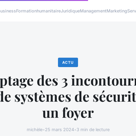
usiness
Formation
humanitaire
Juridique
Management
Marketing
Serv
ACTU
ptage des 3 incontour
de systèmes de sécuri
un foyer
michèle
•
25 mars 2024
•
3 min de lecture