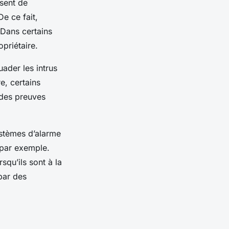
sent de
e ce fait,
 Dans certains
priétaire.
ader les intrus
e, certains
 des preuves
ystèmes d’alarme
 par exemple.
squ’ils sont à la
 par des