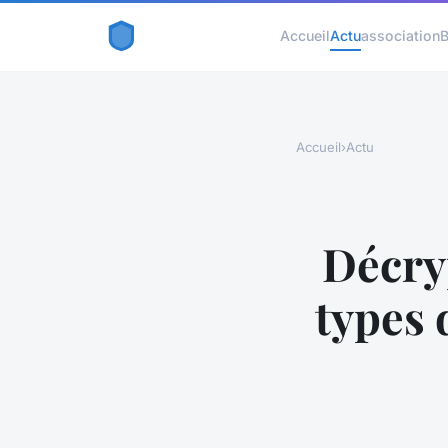
Accueil
Actu
association
B
Accueil
›
Actu
Décry
types 