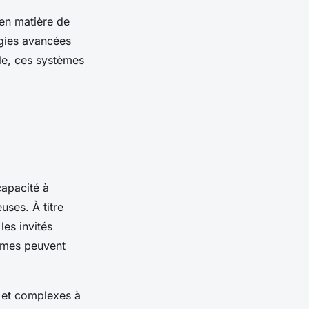
 en matière de
ogies avancées
lèle, ces systèmes
capacité à
uses. À titre
les invités
tèmes peuvent
x et complexes à