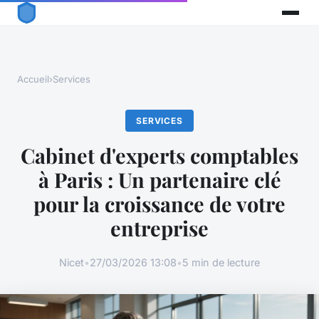
Accueil
›
Services
SERVICES
Cabinet d'experts comptables
à Paris : Un partenaire clé
pour la croissance de votre
entreprise
Nicet
•
27/03/2026 13:08
•
5 min de lecture